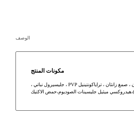
الوصف
مكونات المنتج
ماء ، سترات الجلسرين، سيترات ٢٠ ، سيترات ١٢، جليكوستريل كحولي، ستايل بالميتات، ديكابريل إيثر ، أونديكانو ، ترايدكان ، صمغ زانثان ، تراياكونتينيل PVP ، جليسيرول نباتي ،
س)،هيدروكسي ميثيل جليسينات الصوديوم،حمض الاكتيك