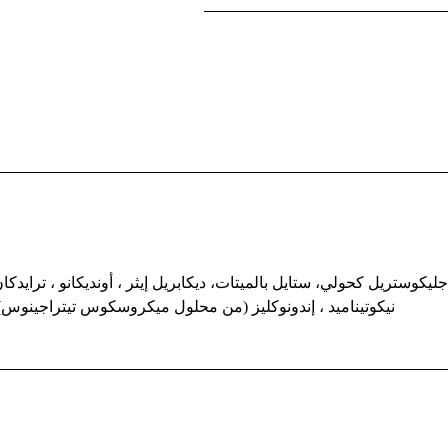
نيكوتيناميد ، إندونوكليز (من محلول ميكروسكوس تيتراجينو